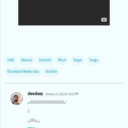
2000
America
Internet
Music
Singer
Songs
Throwback Wednesday
YouTube
sheeshany
January 23, 2013 at 10:21 PM
C
يااااااااااااااااااااااااااااااه!
o
:)
m
زماااان
m