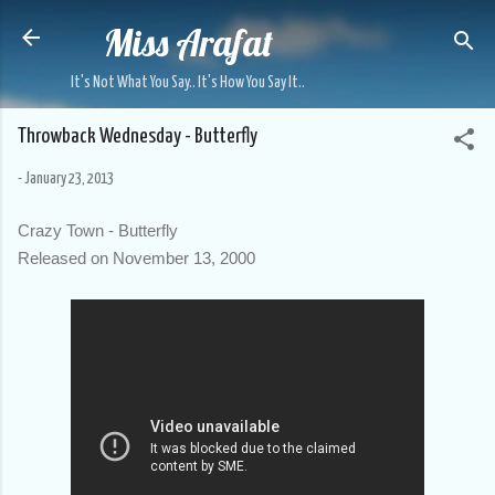
Miss Arafat
Skip to main content
It's Not What You Say.. It's How You Say It..
Throwback Wednesday - Butterfly
-
January 23, 2013
Crazy Town - Butterfly
Released on November 13, 2000