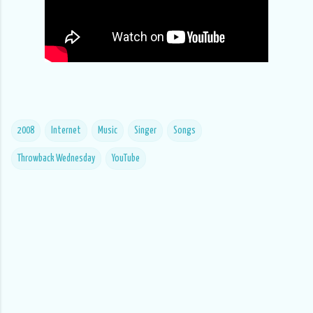
2008
Internet
Music
Singer
Songs
Throwback Wednesday
YouTube
C
o
m
m
e
n
t