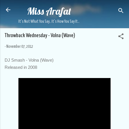
Miss Arafat
Skip to main content
It's Not What You Say.. It's How You Say It..
Throwback Wednesday - Volna (Wave)
-
November 07, 2012
DJ Smash - Volna (Wave)
Released in 2008