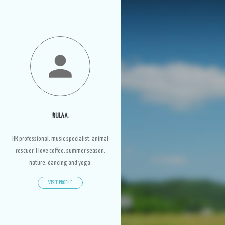
RULA A.
HR professional, music specialist, animal
rescuer. I love coffee, summer season,
nature, dancing and yoga.
VISIT PROFILE