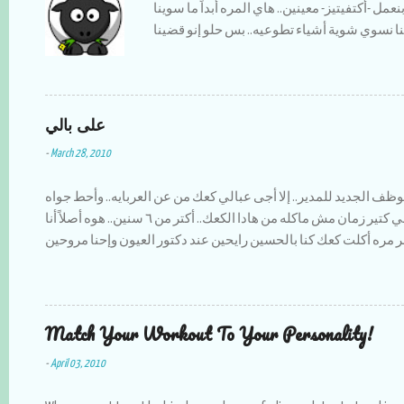
نعمل -أكتفيتيز- معينين.. هاي المره أبداً ما سوينا
 نسوي شوية أشياء تطوعيه.. بس حلو إنو قضينا
النا مغامرات بتضحك،، وعلى أكلات رمضان ماما
الله يخليلنا إياها طبختلنا كل الأكلات إلي بنحبها وأظن إنا أكلنا سمبوسك عن ٣
سنين لقدام :) أكتر شي كنت أحبو لما كنا أنا وأخواتي نقعد بالبلكونه الساعة ١١
على بالي
حدت ونحكي قصص زمان وإحنا صغار،، وأولادهم
سوي وإحنا قدهم.. الحمد لله برامج رمضان هاي
-
March 28, 2010
اده عن كل سنه،، فرصه عشان الواحد ما يتعلقلو
ح يكسبلو صلاة جماعه بالمسجد.. كان الجو كتير
ظف الجديد للمدير.. إلا أجى عبالي كعك من عن العربايه.. وأحط جواه
تين والعنب على السريع فكنا كل يوم نلقط عن
زعتر مع كاسة شاي ولا أزكى.. إلي كتير زمان مش ماكله من هادا الكعك.. أكتر من ٦ سنين.. هوه أصلاً أنا
ء السيء الوحيد إلي صار بهادا الرمضان هوه إنو
ر مره أكلت كعك كنا بالحسين رايحين عند دكتور العيون وإحنا مروحين
'بار عن هالموضوع بس إن شاء الله خير.. كل عام
ة إلا بمرقة العمو تاع الكعك.. لقطو على السريع عموووو ضايل عندك
وأنتم والأهل والأحباب بألف خير....
Match Your Workout To Your Personality!
-
April 03, 2010