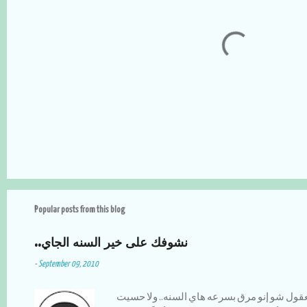
t
s
P
o
s
t
a
Popular posts from this blog
C
o
m
..نشوفك على خير السنه الجاي
m
e
-
September 09, 2010
n
t
عقول شو إنو مرق بسرعه هاي السنه.. ولا حسيت