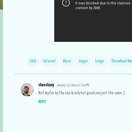
2003
Internet
Music
Singer
Songs
Throwback W
sheeshany
January 23, 2014 at 7:14 PM
C
Not my fav. by the one & only but good one just the same :)
o
REPLY
m
m
e
n