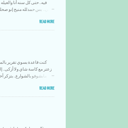
فيه.. حتى كل سنه أنا والعيله ب
شي.. بس حمدلله منيح إنو صحلنا
أنا وأخواتي وقت حلو سوى وكان 
READ MORE
المساء ونشرب نسكافيه ونت
يصيرو يضحكو على شو كنا ن
السنه كانت بايخه وبمعدل زي
بمسلسل ويضيع وقتو عليهم,, ويرو
كنت قاعدة بسوي تقرير بالمو
شوب أول أسبوعين فاستوى ال
الشجر وناكل بعد الفطور.. الشي
مابشوفو بالشوارع.. بتزكر أخ
باريس' إنسرقت .. ولهلأ مافي أخ
ماشيين لمكان ما صفينا السيار
READ MORE
كعك؟ شكلو إنقرض هادا الإختراع هالأيام خساره والله زاكي كان يبقى ليش الحكي..