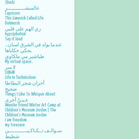
5hadz
عالمنشـــــــــــر
Capricorn
This Limerick Called Life
Dohmosh
زي الهم على قلبي
hypsiphobial
Say it loud
عندما يولد في الشرق لسان...
يحكي حكاياها
طباشير مي ملكاوي
My virtual space..
لا سر
LUNAR
Life In Technicolour
أحزان شجر البطاطا
ضجيج
Things I Like To Whisper About
عـيـنٌ أخرى
Wonder Friend Winter Art Camp at
Children's Museum Jordan | The
Children's Museum Jordan
i am freedom
my treasure
سـوالـف تــكـاكـيــــــــــــن
شطيط