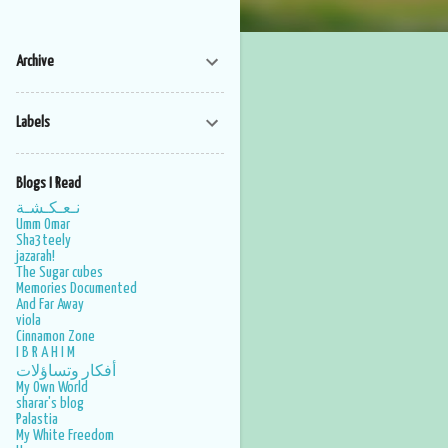
Archive
Labels
Blogs I Read
نـعـكـشـة
Umm Omar
Sha3teely
jazarah!
The Sugar cubes
Memories Documented
And Far Away
viola
Cinnamon Zone
I B R A H I M
أفكار وتساؤلات
My Own World
sharar's blog
Palastia
My White Freedom