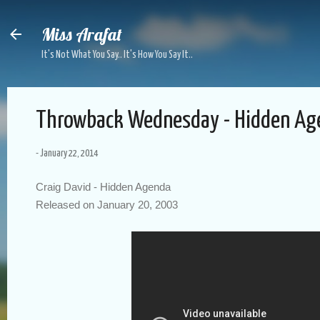
Skip to main content
Miss Arafat
It's Not What You Say.. It's How You Say It..
Throwback Wednesday - Hidden Ag
-
January 22, 2014
Craig David - Hidden Agenda
Released on January 20, 2003