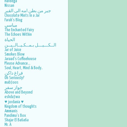
Hareega
Nissan
جبر من بطن امه الى القبر
Chocolate Mints In a Jar
Farah's Blog
مياسي
The Enchanted Fairy
The Echoes Within
الحياة
الــكـــيـــل بـمــكـيــالــيــن
Jar of Juice
Smokes Blow
Jaraad's Coffeehouse
Please Advance...
Soul, Heart, Mind & Body..
فراغ داكن
Oh Seriously?
mab3oos
جواز سفر
Above and Beyond
eshda3wa
♥ jordania ♥
Kingdom of thoughts
Ammanis
Pandima's Box
Shajar El Ba6a6a
Mr. A