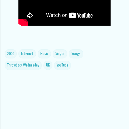
2009
Internet
Music
Singer
Songs
Throwback Wednesday
UK
YouTube
C
o
m
m
e
n
t