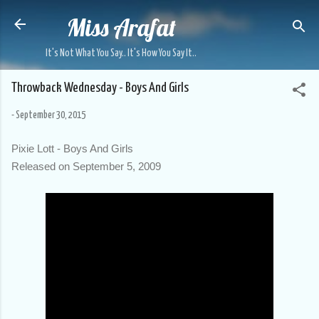
Miss Arafat
Skip to main content
It's Not What You Say.. It's How You Say It..
Throwback Wednesday - Boys And Girls
-
September 30, 2015
Pixie Lott - Boys And Girls
Released on September 5, 2009