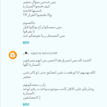
بس عندس سؤال صغير
كيف فتحوا السيارة
ناسينها فاتحة
وإلا طبشوا القزاز !!!؟
عالعموم
بس ينمسكوا راح يوكلوا قتل
تا يفرقوا
بس المسجل ربنا بعوضكم عنه
REPLY
..★..
August 26, 2010 at 5:27 AM
الحمد لله بس انسرق هذا احسن من انهم يسرقون
السيارة كلها
الله يهديهم انا لو فقدت شي اتضايق حتى لو كان شي
صغير
يارب يمسكونهم
وجارتكم على الاقل كانت موجوده واخذت رقم لوحة
السيارة ..
لاتتضايقين :)
REPLY