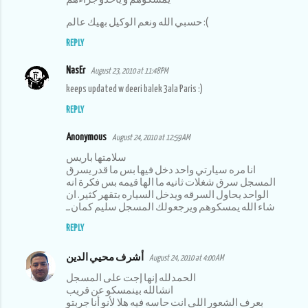
حسبي الله ونعم الوكيل بهيك عالم :(
REPLY
NasEr
August 23, 2010 at 11:48 PM
keeps updated w deeri balek 3ala Paris :)
REPLY
Anonymous
August 24, 2010 at 12:59 AM
سلامتها باريس
انا مره سيارتي واحد دخل فيها بس ما قدر يسرق
المسجل سرق شغلات ثانيه ما الها قيمه بس فكرة انه
الواحد يحاول السرقه ويدخل السياره بتقهر كثير. ان
شاء الله يمسكوهم ويرجعولك المسجل سليم كمان.ـ
REPLY
أشرف محيي الدين
August 24, 2010 at 4:00 AM
الحمدلله إنها إجت على المسجل
انشالله بينمسكو عن قريب
بعرف الشعور اللي انت حاسه فيه هلا لأنو أنا جربتو