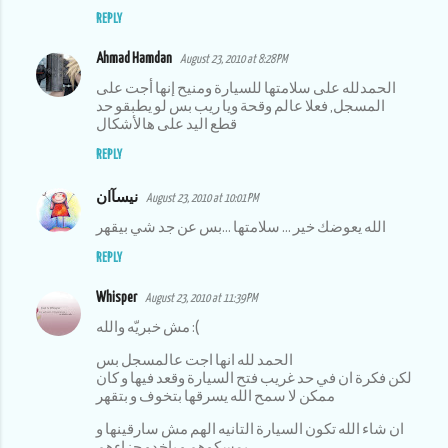
m
REPLY
m
Ahmad Hamdan
August 23, 2010 at 8:28 PM
e
الحمدلله على سلامتها للسيارة ومنيح إنها أجت على
n
المسجل, فعلا عالم وقحة ويا ريب بس لو يطبقو حد
t
قطع اليد على هالأشكال
s
REPLY
نيسآان
August 23, 2010 at 10:01 PM
الله يعوضك خير ... سلامتها ...بس عن جد شي بيقهر
REPLY
Whisper
August 23, 2010 at 11:39 PM
مش خبريّه والله :(
الحمد لله انها اجت عالمسجل بس
لكن فكرة ان في حد غريب فتح السيارة وقعد فيها و كان
ممكن لا سمح الله يسرقها بتخوف و بتقهر
ان شاء الله تكون السيارة التانيه الهم مش سارقينها و
يمسكوهم و ياخدو جزاءهم