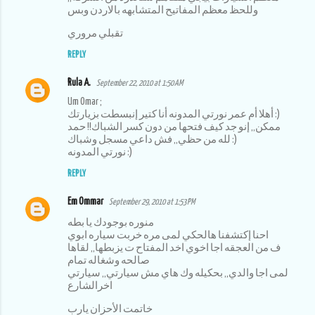
وللحظ معظم المفاتيح المتشابهه بالاردن وبس
تقبلي مروري
REPLY
Rula A.
September 22, 2010 at 1:50 AM
Um Omar ;
أهلا أم عمر نورتي المدونه أنا كتير إنبسطت بزيارتك :)
ممكن,, إنو جد كيف فتحها من دون كسر الشباك!! حمد
لله من حظي,, فش داعي مسجل وشباك :)
نورتي المدونه :)
REPLY
Em Ommar
September 29, 2010 at 1:53 PM
منوره بوجودك يا بطه
احنا إكتشفنا هالحكي لمى مره خربت سياره ابوي
ف من العجقه اجا اخوي اخد المفتاح ت يزبطها,, لقاها
صالحه وشغاله تمام
لمى اجا والدي,, بحكيله وك هاي مش سيارتي,, سيارتي
اخرالشارع
خاتمت الأحزان يارب