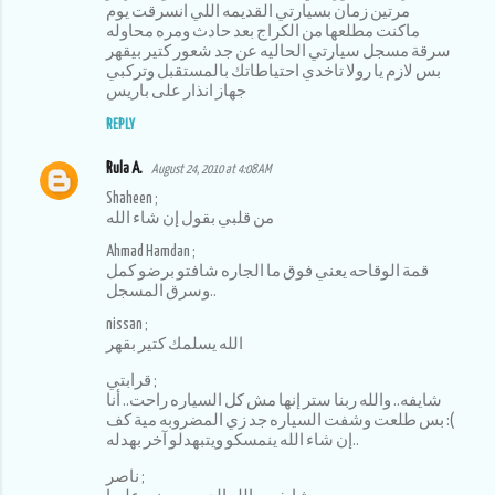
مرتين زمان بسيارتي القديمه اللي انسرقت يوم
ماكنت مطلعها من الكراج بعد حادث ومره محاوله
سرقة مسجل سيارتي الحاليه عن جد شعور كتير بيقهر
بس لازم يا رولا تاخدي احتياطاتك بالمستقبل وتركبي
جهاز انذار على باريس
REPLY
Rula A.
August 24, 2010 at 4:08 AM
Shaheen ;
من قلبي بقول إن شاء الله
Ahmad Hamdan ;
قمة الوقاحه يعني فوق ما الجاره شافتو برضو كمل
وسرق المسجل..
nissan ;
الله يسلمك كتير بقهر
قرابتي ;
شايفه.. والله ربنا ستر إنها مش كل السياره راحت.. أنا
بس طلعت وشفت السياره جد زي المضروبه مية كف :(
إن شاء الله ينمسكو ويتبهدلو آخر بهدله..
ناصر ;