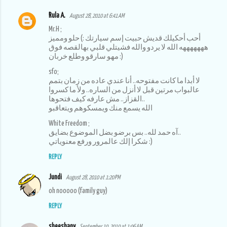
Rula A.
August 28, 2010 at 6:41 AM
Mr.H ;
أحب أحكيلك قديش حبيت إسم سيارتك :) حلو ومميز
هههههههه الله لا يردو والله فشيتلي قلبي بهالقصه فوق
مهو سارقو وطلع خربان :)
sfo;
لا أبدا ما كانت مفتوحه.. أنا عندي عاده من زمان بتمم
عالبواب مرتين قبل لا أنزل من الساره.. ولأ ما كسروا
القزاز.. مش عارفه كيف فتحوها..
الله يسمع منك ويمسكوهم ويتعاقبو
White Freedom ;
آه حمد لله.. بس برضو بضل الموضوع بضايق..
شكرا إلك عالمرور ورفع معنوياتي :)
REPLY
Jundi
August 28, 2010 at 1:20 PM
oh nooooo (family guy)
REPLY
sheeshany
September 10, 2010 at 1:06 AM