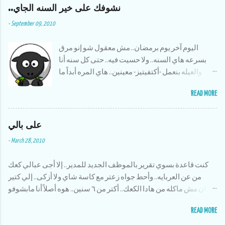
o
..نشوفك على خير السنه الجاي
m
m
-
September 09, 2010
e
n
t
اليوم آخر يوم برمضان.. مش معقول شو إنو مرق
بسرعه هاي السنه.. ولا حسيت فيه.. حتى كل سنه أنا
والعيله بنعمل -أكتفيتيز- معينين.. هاي المره أبداً ما
سوينا شي.. بس حمدلله منيح إنو صحلنا نسوي شوية
READ MORE
أشياء تطوعيه.. بس حلو إنو قضينا أنا وأخواتي وقت حلو
سوى وكان النا مغامرات بتضحك،، وعلى أكلات
على بالي
رمضان ماما الله يخليلنا إياها طبختلنا كل الأكلات إلي
بنحبها وأظن إنا أكلنا سمبوسك عن ٣ سنين لقدام :)
-
March 28, 2010
أكتر شي كنت أحبو لما كنا أنا وأخواتي نقعد بالبلكونه
الساعة ١١ المساء ونشرب نسكافيه ونتحدت ونحكي
كنت قاعدة بسوي تقرير بالموظف الجديد للمدير.. إلا أجى عبالي كعك
قصص زمان وإحنا صغار،، وأولادهم يصيرو يضحكو على
من عن العربايه.. وأحط جواه زعتر مع كاسة شاي ولا أزكى.. إلي كتير
شو كنا نسوي وإحنا قدهم.. الحمد لله برامج رمضان
زمان مش ماكله من هادا الكعك.. أكتر من ٦ سنين.. هوه أصلاً أنا مابشوفو
هاي السنه كانت بايخه وبمعدل زياده عن كل سنه،،
بالشوارع.. بتزكر أخر مره أكلت كعك كنا بالحسين رايحين عند دكتور
فرصه عشان الواحد ما يتعلقلو بمسلسل ويضيع وقتو
READ MORE
العيون وإحنا مروحين ماشيين لمكان ما صفينا السيارة إلا بمرقة العمو
عليهم,, ويروح يكسبلو صلاة جماعه بالمسجد.. كان