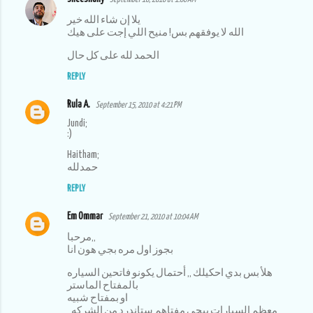
يلا إن شاء الله خير
الله لا يوفقهم بس! منيح اللي إجت على هيك
الحمد لله على كل حال
REPLY
Rula A.
September 15, 2010 at 4:21 PM
Jundi;
:)
Haitham;
حمدلله
REPLY
Em Ommar
September 21, 2010 at 10:04 AM
مرحبا,,
بجوز اول مره بجي هون انا
هلأ بس بدي احكيلك ,, أحتمال يكونو فاتحين السياره
بالمفتاح الماستر
او بمفتاح شبيه
معظم السيارات بيجي مفتاهم ستاندرد من الشركه,,