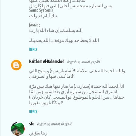
شايف.. والله الدمعه بعيني عليها
يعني السياره منيحه بس أحلى إشي فيها كان ال
Sound System :(
تلك أيام قد ولت
jaraad ;
الله يسلمك.. إن شاء الله يا رب
..الله لا يحط حد بهيك موقف.. الله يحمينا
REPLY
Haitham Al-Dahamsheh
August 24, 2010 at 9:47 AM
والله الحمدالله على سلامة الأنسة باريس :) و منيح اللي
ما كنتي فيها و انسرقتي :P
انا الحمدالله حمدة (سيارتي) ما صار فيها هيك بس مرّة
انسرق المسجل من سيارة أبوي بعد اسبوع من لمّا
جبناها ... بس الحلو بالموظوع أنو المسجل كان خربان :)
و كنّا ناويين نغيروا :P
REPLY
sfo
August 24, 2010 at 10:29 AM
ربنا بعوّض