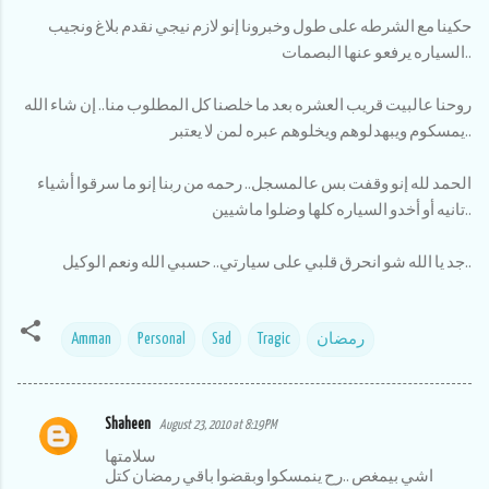
حكينا مع الشرطه على طول وخبرونا إنو لازم نيجي نقدم بلاغ ونجيب
السياره يرفعو عنها البصمات..
روحنا عالبيت قريب العشره بعد ما خلصنا كل المطلوب منا.. إن شاء الله
يمسكوم ويبهدلوهم ويخلوهم عبره لمن لا يعتبر..
الحمد لله إنو وقفت بس عالمسجل.. رحمه من ربنا إنو ما سرقوا أشياء
تانيه أو أخدو السياره كلها وضلوا ماشيين..
جد يا الله شو انحرق قلبي على سيارتي.. حسبي الله ونعم الوكيل..
رمضان
Tragic
Sad
Personal
Amman
Shaheen
August 23, 2010 at 8:19 PM
C
سلامتها
o
اشي بيمغص ..رح ينمسكوا وبقضوا باقي رمضان كتل