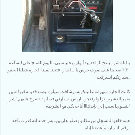
يا الله شو مزعج الواحد يبدأ نهارو بخبر سيئ.. اليوم الصبح على الساعه
٦:٣٠ صحينا على صوت جرس باب الدار.. فتحنا لقينا الجاره بتقلنا الحقو
سيارتكم انسرقت..
كانت الجاره سهرانه عالبلكونه.. وشافت سياره بيضاء قديمه فيها اتنين
بعمر العشرين نزلوا وفتحو -باريس- سيارتي فصارت تصرخ عليهم "شو
بتسوي! سيب إلي بإيدك!!! أنا ححكي مع الشرطه"
همه خلعو المسجل من مكانو وضلوا هاربين.. بس حمد لله قدرت تاخد
رقم السياره وأعطتنا إياه..