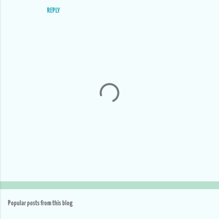
REPLY
P
o
s
t
Popular posts from this blog
a
C