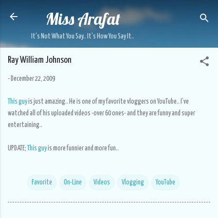
Miss Arafat
Skip to main content
It's Not What You Say.. It's How You Say It..
Ray William Johnson
-
December 22, 2009
This guy
is just amazing.. He is one of my favorite vloggers on YouTube.. I’ve
watched all of his uploaded videos -over 60 ones- and they are funny and super
entertaining..
UPDATE;
This guy
is more funnier and more fun..
Favorite
On-Line
Videos
Vlogging
YouTube