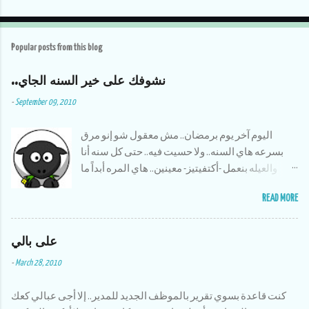
Popular posts from this blog
..نشوفك على خير السنه الجاي
-
September 09, 2010
اليوم آخر يوم برمضان.. مش معقول شو إنو مرق
بسرعه هاي السنه.. ولا حسيت فيه.. حتى كل سنه أنا
والعيله بنعمل -أكتفيتيز- معينين.. هاي المره أبداً ما
سوينا شي.. بس حمدلله منيح إنو صحلنا نسوي شوية
READ MORE
أشياء تطوعيه.. بس حلو إنو قضينا أنا وأخواتي وقت حلو
سوى وكان النا مغامرات بتضحك،، وعلى أكلات
على بالي
رمضان ماما الله يخليلنا إياها طبختلنا كل الأكلات إلي
بنحبها وأظن إنا أكلنا سمبوسك عن ٣ سنين لقدام :)
-
March 28, 2010
أكتر شي كنت أحبو لما كنا أنا وأخواتي نقعد بالبلكونه
الساعة ١١ المساء ونشرب نسكافيه ونتحدت ونحكي
كنت قاعدة بسوي تقرير بالموظف الجديد للمدير.. إلا أجى عبالي كعك
قصص زمان وإحنا صغار،، وأولادهم يصيرو يضحكو على