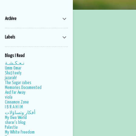
Archive
Labels
Blogs I Read
نـعـكـشـة
Umm Omar
Sha3teely
jazarah!
The Sugar cubes
Memories Documented
And Far Away
viola
Cinnamon Zone
I B R A H I M
أفكار وتساؤلات
My Own World
sharar's blog
Palastia
My White Freedom