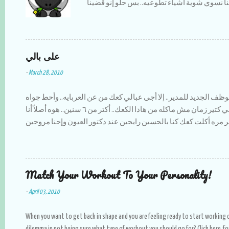
 نسوي شوية أشياء تطوعيه.. بس حلو إنو قضينا
النا مغامرات بتضحك،، وعلى أكلات رمضان ماما
الله يخليلنا إياها طبختلنا كل الأكلات إلي بنحبها وأظن إنا أكلنا سمبوسك عن ٣
سنين لقدام :) أكتر شي كنت أحبو لما كنا أنا وأخواتي نقعد بالبلكونه الساعة ١١
على بالي
حدت ونحكي قصص زمان وإحنا صغار،، وأولادهم
سوي وإحنا قدهم.. الحمد لله برامج رمضان هاي
-
March 28, 2010
اده عن كل سنه،، فرصه عشان الواحد ما يتعلقلو
ح يكسبلو صلاة جماعه بالمسجد.. كان الجو كتير
ظف الجديد للمدير.. إلا أجى عبالي كعك من عن العربايه.. وأحط جواه
تين والعنب على السريع فكنا كل يوم نلقط عن
زعتر مع كاسة شاي ولا أزكى.. إلي كتير زمان مش ماكله من هادا الكعك.. أكتر من ٦ سنين.. هوه أصلاً أنا
ء السيء الوحيد إلي صار بهادا الرمضان هوه إنو
ر مره أكلت كعك كنا بالحسين رايحين عند دكتور العيون وإحنا مروحين
'بار عن هالموضوع بس إن شاء الله خير.. كل عام
ة إلا بمرقة العمو تاع الكعك.. لقطو على السريع عموووو ضايل عندك
وأنتم والأهل والأحباب بألف خير....
Match Your Workout To Your Personality!
-
April 03, 2010
When you want to get back in shape and you are feeling ready to start working ou