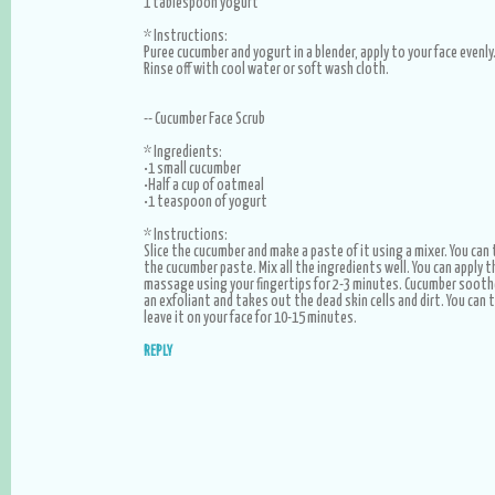
1 tablespoon yogurt
* Instructions:
Puree cucumber and yogurt in a blender, apply to your face evenly
Rinse off with cool water or soft wash cloth.
-- Cucumber Face Scrub
* Ingredients:
•1 small cucumber
•Half a cup of oatmeal
•1 teaspoon of yogurt
* Instructions:
Slice the cucumber and make a paste of it using a mixer. You ca
the cucumber paste. Mix all the ingredients well. You can apply t
massage using your fingertips for 2-3 minutes. Cucumber sooth
an exfoliant and takes out the dead skin cells and dirt. You can 
leave it on your face for 10-15 minutes.
REPLY