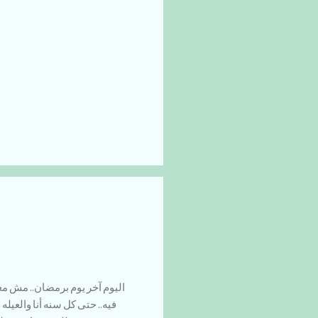
اليوم آخر يوم برمضان.. مش م
فيه.. حتى كل سنه أنا والعيله ب