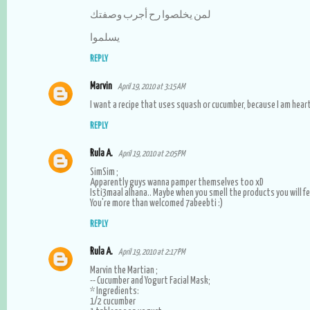
لمن يخلصوا رح أجرب وصفتك
يسلموا
REPLY
Marvin
April 19, 2010 at 3:15 AM
I want a recipe that uses squash or cucumber, because I am heart
REPLY
Rula A.
April 19, 2010 at 2:05 PM
SimSim ;
Apparently guys wanna pamper themselves too xD
Isti3maal alhana.. Maybe when you smell the products you will fe
You're more than welcomed 7abeebti :)
REPLY
Rula A.
April 19, 2010 at 2:17 PM
Marvin the Martian ;
-- Cucumber and Yogurt Facial Mask;
* Ingredients:
1/2 cucumber