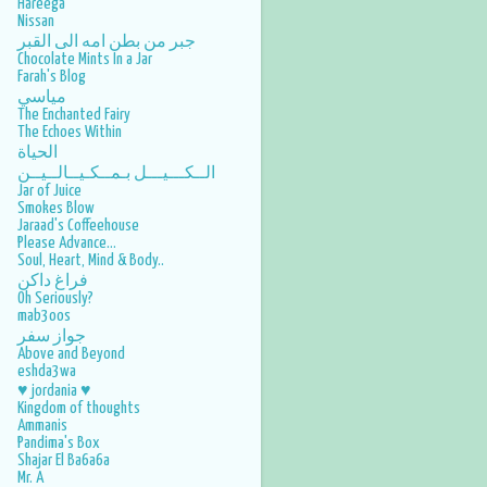
Hareega
Nissan
جبر من بطن امه الى القبر
Chocolate Mints In a Jar
Farah's Blog
مياسي
The Enchanted Fairy
The Echoes Within
الحياة
الــكـــيـــل بـمــكـيــالــيــن
Jar of Juice
Smokes Blow
Jaraad's Coffeehouse
Please Advance...
Soul, Heart, Mind & Body..
فراغ داكن
Oh Seriously?
mab3oos
جواز سفر
Above and Beyond
eshda3wa
♥ jordania ♥
Kingdom of thoughts
Ammanis
Pandima's Box
Shajar El Ba6a6a
Mr. A