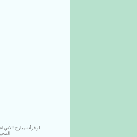
لو قرأته مبارح !! لان
المحيط