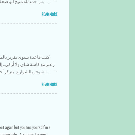
شي.. بس حمدلله منيح إنو صحلنا
أنا وأخواتي وقت حلو سوى وكان 
READ MORE
المساء ونشرب نسكافيه ونت
يصيرو يضحكو على شو كنا ن
السنه كانت بايخه وبمعدل زي
بمسلسل ويضيع وقتو عليهم,, ويرو
كنت قاعدة بسوي تقرير بالمو
شوب أول أسبوعين فاستوى ال
الشجر وناكل بعد الفطور.. الشي
مابشوفو بالشوارع.. بتزكر أخ
باريس' إنسرقت .. ولهلأ مافي أخ
ماشيين لمكان ما صفينا السيار
READ MORE
كعك؟ شكلو إنقرض هادا الإختراع هالأيام خساره والله زاكي كان يبقى ليش الحكي..
t again but you find yourself in a