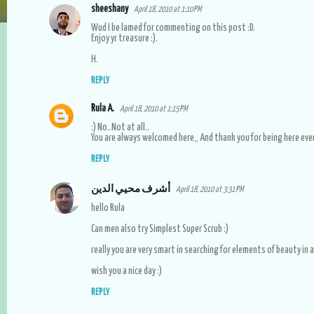
sheeshany
April 18, 2010 at 1:10 PM
C
Wud I be lamed for commenting on this post :D.
o
Enjoy yr treasure :).
m
H.
m
REPLY
e
Rula A.
April 18, 2010 at 1:15 PM
n
:) No..Not at all..
t
You are always welcomed here,, And thank you for being here eve
s
REPLY
أشرف محيي الدين
April 18, 2010 at 3:31 PM
hello Rula
Can men also try Simplest Super Scrub :)
really you are very smart in searching for elements of beauty in 
wish you a nice day :)
REPLY