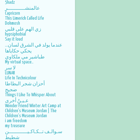
5hadz
عالمنشـــــــــــر
Capricorn
This Limerick Called Life
Dohmosh
زي الهم على قلبي
hypsiphobial
Say it loud
عندما يولد في الشرق لسان...
يحكي حكاياها
طباشير مي ملكاوي
My virtual space..
لا سر
LUNAR
Life In Technicolour
أحزان شجر البطاطا
ضجيج
Things I Like To Whisper About
عـيـنٌ أخرى
Wonder Friend Winter Art Camp at
Children's Museum Jordan | The
Children's Museum Jordan
i am freedom
my treasure
سـوالـف تــكـاكـيــــــــــــن
شطيط