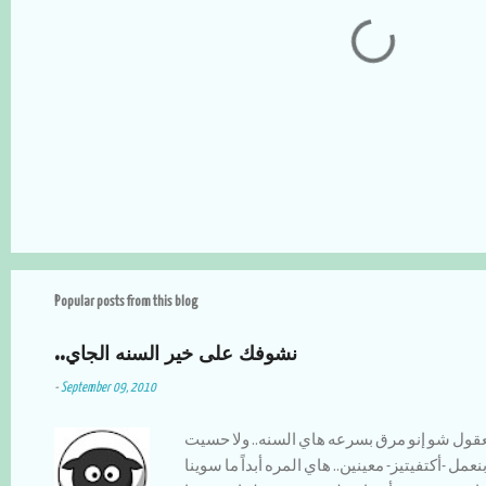
P
o
s
t
a
Popular posts from this blog
C
o
m
..نشوفك على خير السنه الجاي
m
e
-
September 09, 2010
n
t
عقول شو إنو مرق بسرعه هاي السنه.. ولا حسيت
نعمل -أكتفيتيز- معينين.. هاي المره أبداً ما سوينا