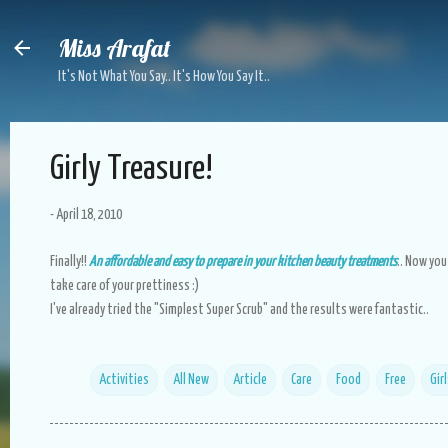
Skip to main content
Miss Arafat
It's Not What You Say.. It's How You Say It..
Girly Treasure!
-
April 18, 2010
Finally!!
An affordable and easy to prepare in your kitchen beauty treatments
.. Now you
take care of your prettiness :)
I've already tried the "Simplest Super Scrub" and the results were fantastic..
Activities
All New
Article
Care
Food
Free
Gir