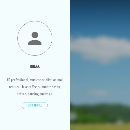
RULA A.
HR professional, music specialist, animal
rescuer. I love coffee, summer season,
nature, dancing and yoga.
VISIT PROFILE