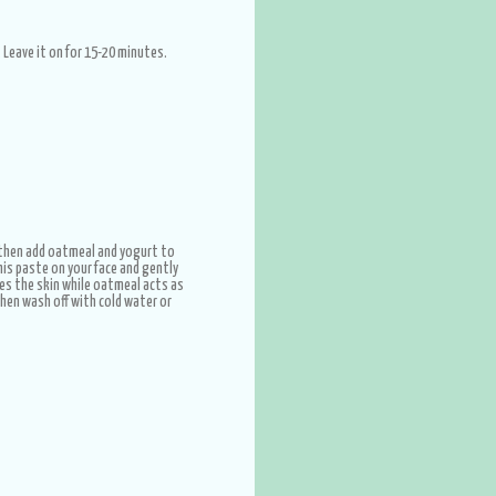
. Leave it on for 15-20 minutes.
n then add oatmeal and yogurt to
his paste on your face and gently
es the skin while oatmeal acts as
then wash off with cold water or